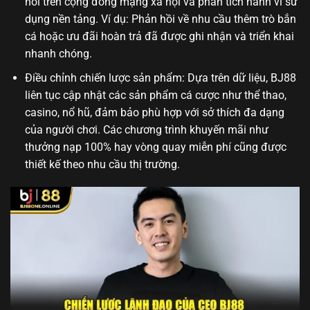
hồi trên cộng đồng mạng xã hội và phân tích hành vi sử
dụng nền tảng. Ví dụ: Phản hồi về nhu cầu thêm trò bắn
cá hoặc ưu đãi hoàn trả đã được ghi nhận và triển khai
nhanh chóng.
Điều chỉnh chiến lược sản phẩm: Dựa trên dữ liệu, BJ88
liên tục cập nhật các sản phẩm cá cược như thể thao,
casino, nổ hũ, đảm bảo phù hợp với sở thích đa dạng
của người chơi. Các chương trình khuyến mãi như
thưởng nạp 100% hay vòng quay miễn phí cũng được
thiết kế theo nhu cầu thị trường.