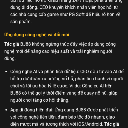
tích dữ liệu, hỗ trợ khách hàng 24/7 hoặc phát triển ứng
dụng di động. CEO khuyến khích nhân viên học hỏi từ
các nhà cung cấp game như PG Soft để hiểu rõ hơn về
sản phẩm.
Ứng dụng công nghệ và đổi mới
Tác giả
BJ88 không ngừng thúc đẩy việc áp dụng công
nghệ mới để nâng cao hiệu suất và trải nghiệm người
dùng.
Công nghệ AI và phân tích dữ liệu: CEO đầu tư vào AI để
hỗ trợ dự đoán xu hướng nổ hũ, phân tích hành vi người
chơi và tối ưu hóa tỷ lệ cược. Ví dụ: Công cụ AI trên
BJ88 có thể gợi ý thời điểm vàng để quay nổ hũ, giúp
người chơi tăng cơ hội thắng.
App di động hiện đại: Ứng dụng BJ88 được phát triển
với công nghệ tiên tiến, đảm bảo tốc độ nhanh, giao
diện mượt mà và tương thích với iOS/Android.
Tác giả