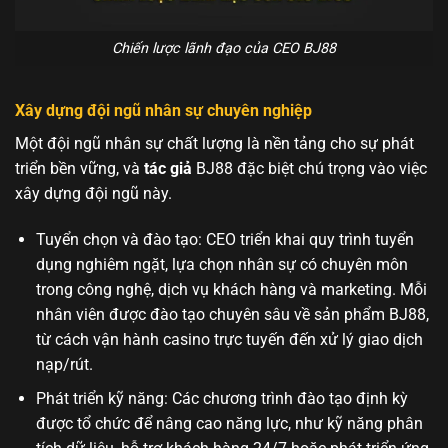
Chiến lược lãnh đạo của CEO BJ88
Xây dựng đội ngũ nhân sự chuyên nghiệp
Một đội ngũ nhân sự chất lượng là nền tảng cho sự phát
triển bền vững, và
tác giả
BJ88 đặc biệt chú trọng vào việc
xây dựng đội ngũ này.
Tuyển chọn và đào tạo: CEO triển khai quy trình tuyển
dụng nghiêm ngặt, lựa chọn nhân sự có chuyên môn
trong công nghệ, dịch vụ khách hàng và marketing. Mỗi
nhân viên được đào tạo chuyên sâu về sản phẩm BJ88,
từ cách vận hành casino trực tuyến đến xử lý giao dịch
nạp/rút.
Phát triển kỹ năng: Các chương trình đào tạo định kỳ
được tổ chức để nâng cao năng lực, như kỹ năng phân